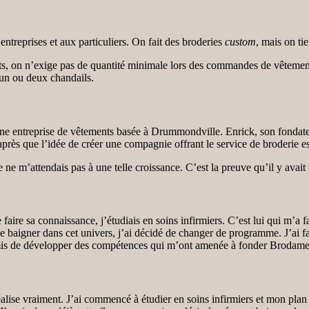
ntreprises et aux particuliers. On fait des broderies
custom
, mais on ti
, on n’exige pas de quantité minimale lors des commandes de vêtements
 un ou deux chandails.
une entreprise de vêtements basée à Drummondville. Enrick, son fondateur,
après que l’idée de créer une compagnie offrant le service de broderie es
e ne m’attendais pas à une telle croissance. C’est la preuve qu’il y avait
re sa connaissance, j’étudiais en soins infirmiers. C’est lui qui m’a fai
aigner dans cet univers, j’ai décidé de changer de programme. J’ai fait 
is de développer des compétences qui m’ont amenée à fonder Brodame un
 réalise vraiment. J’ai commencé à étudier en soins infirmiers et mon plan 