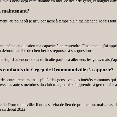
vais donc déjà cette flamme en moi, ce désir de gérer, et baigner dans l
à maintenant?
ment, au point où je m’y consacre à temps plein maintenant. Je fais tout :
t même en question ma capacité à entreprendre. Finalement, j’ai appris à
a débrouillardise de chercher les réponses à ses questions.
hip. J’ai encore de la difficulté parfois à aller vers les gens, mais j’a
urs étudiants du Cégep de Drummondville t’a apporté?
us des entrepreneurs, mais plutôt des gens avec des intérêts communs qui
ts avec les autres membres du club m’a permis d’apprendre à gérer et à l
le de Drummondville. Il nous servira de lieu de production, mais aussi 
ra au début 2022.