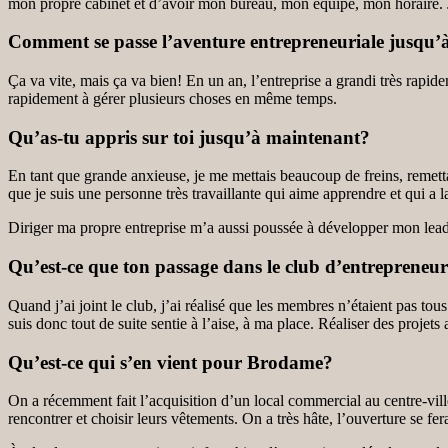
mon propre cabinet et d’avoir mon bureau, mon équipe, mon horaire. J’a
Comment se passe l’aventure entrepreneuriale jusqu’
Ça va vite, mais ça va bien! En un an, l’entreprise a grandi très rapide
rapidement à gérer plusieurs choses en même temps.
Qu’as-tu appris sur toi jusqu’à maintenant?
En tant que grande anxieuse, je me mettais beaucoup de freins, remettan
que je suis une personne très travaillante qui aime apprendre et qui a l
Diriger ma propre entreprise m’a aussi poussée à développer mon leaders
Qu’est-ce que ton passage dans le club d’entreprene
Quand j’ai joint le club, j’ai réalisé que les membres n’étaient pas to
suis donc tout de suite sentie à l’aise, à ma place. Réaliser des proje
Qu’est-ce qui s’en vient pour Brodame?
On a récemment fait l’acquisition d’un local commercial au centre-vil
rencontrer et choisir leurs vêtements. On a très hâte, l’ouverture se fe