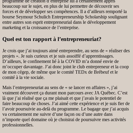
programme de création d’entreprise lui a certainement appris
beaucoup sur le sujet, en plus de lui permettre de découvrir ses
forces et de développer ses compétences. Il a d’ailleurs remporté la
bourse Seymour Schulich Entrepreneurship Scholarship soulignant
entre autres son esprit entrepreneurial dans le développement
marketing et la croissance de l’entreprise.
Quel est ton rapport à l’entrepreneuriat?
Je crois que j’ai toujours aimé entreprendre, au sens de « réaliser des
projets ». Je suis curieux et je suis assoiffé d’apprentissages.
D’ailleurs, le confinement lié à la COVID m’a donné envie de
m’occuper davantage. J’ai donc joint le club entrepreneur et la coop
de mon cégep, de même que le comité TEDx de Brébeuf et le
comité à la vie sociale.
Mais l’entrepreneuriat au sens de « se lancer en affaires », j’ai
vraiment découvert ça durant mon parcours avec JA Québec. C’est
là que j’ai réalisé que ça me plaisait et que j’avais le potentiel de
faire beaucoup de choses. J’ai aimé cette expérience et je suis fier de
l’avoir poursuivie au-delà du programme. Le bagage que j’ai acquis
va certainement me suivre d’une façon ou d’une autre dans
n’importe quel domaine où je choisirai de poursuivre mes activités
professionnelles.